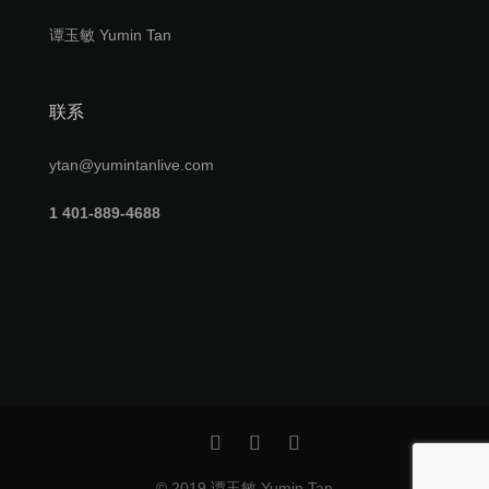
谭玉敏 Yumin Tan
联系
ytan@yumintanlive.com
1 401-889-4688
© 2019 谭玉敏 Yumin Tan