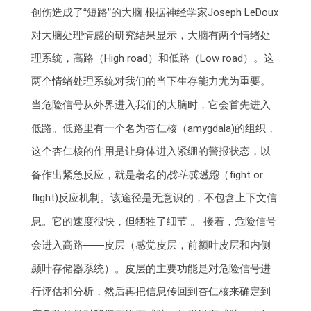
创伤造成了“短路”的大脑
根据神经学家Joseph LeDoux
对大脑处理情感的研究结果显示，大脑有两个情绪处
理系统，高路（High road）和低路（Low road）。这
两个情绪处理系统对我们的当下生存能力尤为重要。
当危险信号从外界进入我们的大脑时，它会首先进入
低路
。低路里有一个名为杏仁核（amygdala)的组织，
这个杏仁核的作用是让身体进入紧绷的警报状态，以
备作出紧急反应，就是著名的
战斗或逃跑
（fight or
flight)反应机制。该途径是无意识的，不包含上下文信
息。它的速度很快，但牺牲了细节 。
接着，危险信号
会进入高路——皮层（感觉皮层，前额叶皮层和内侧
颞叶存储器系统）
。皮层的主要功能是对危险信号进
行评估和分析，然后再把信息传回到杏仁核来确定到