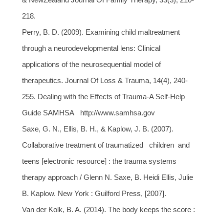
218.
Perry, B. D. (2009). Examining child maltreatment
through a neurodevelopmental lens: Clinical
applications of the neurosequential model of
therapeutics. Journal Of Loss & Trauma, 14(4), 240-
255. Dealing with the Effects of Trauma-A Self-Help
Guide SAMHSA http://www.samhsa.gov
Saxe, G. N., Ellis, B. H., & Kaplow, J. B. (2007).
Collaborative treatment of traumatized children and
teens [electronic resource] : the trauma systems
therapy approach / Glenn N. Saxe, B. Heidi Ellis, Julie
B. Kaplow. New York : Guilford Press, [2007].
Van der Kolk, B. A. (2014). The body keeps the score :