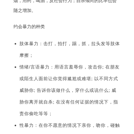
烟，用药，喝酒，反社会行为；自杀倾向的比率也会
随之增加。
约会暴力的种类
肢体暴力：击打，拍打，踢，抓，拉头发等肢体
摩擦；
情绪/言语暴力：用语言羞辱你，攻击你; 在朋友
或陌生人面前让你觉得尴尬或难堪; 以不同方式
威胁你; 告诉你该做什么，穿什么或说什么; 威
胁你离开就自杀; 在没有任何证据的情况下，指
责你偷吃等等；
性暴力：在你不愿意的情况下亲你，吻你，碰触