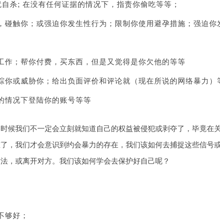
就自杀; 在没有任何证据的情况下，指责你偷吃等等；
，碰触你；或强迫你发生性行为；限制你使用避孕措施；强迫你
工作；帮你付费，买东西，但是又觉得是你欠他的等等
踪你或威胁你；给出负面评价和评论就（现在所说的网络暴力）
的情况下登陆你的账号等等
多时候我们不一定会立刻就知道自己的权益被侵犯或剥夺了，毕竟在
重了，我们才会意识到约会暴力的存在，我们该如何去捕捉这些信号
方法，或离开对方。我们该如何学会去保护好自己呢？
不够好；