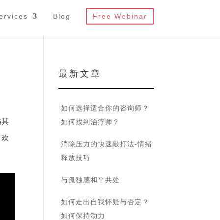
ervices
Blog
Free Webinar
最 新 文 章
如何选择适合你的咨询师？
陷其
如何找到治疗师？
，
欢
消除压力的快速敲打法-情绪
释放技巧
与孤独感和平共处
如何走出自我怀疑与否定？
如何保持动力