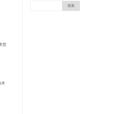
类型
均水