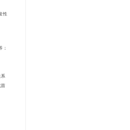
发性
等；
关系
或苗