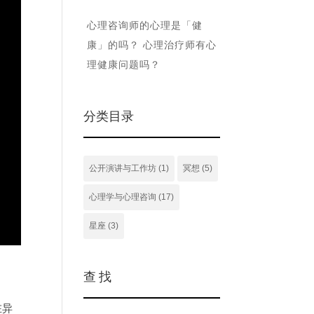
心理咨询师的心理是「健
康」的吗？ 心理治疗师有心
理健康问题吗？
分类目录
公开演讲与工作坊
(1)
冥想
(5)
心理学与心理咨询
(17)
星座
(3)
查 找
在异