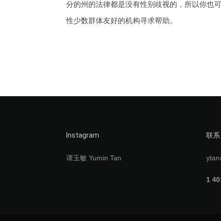
分的州的法律都是没有性别歧视的，所以你也
性少数群体友好的机构寻求帮助。
Instagram
联系
谭玉敏 Yumin Tan
ytan
1 40