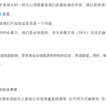
当中有很大的一部分心理因素是我们的羞耻感在作祟，我以前有讲
里
观看。
题或他们不知道这是否是一个问题。
到约会暴力，他们是会知道的。但大多数父母（58％）无法正确
造成负面影响，受害者会出现焦虑和抑郁的症状；养成吸烟，用药，
加。
等肢体摩擦；
在朋友或陌生人面前让你觉得尴尬或难堪; 以不同方式威胁你; 